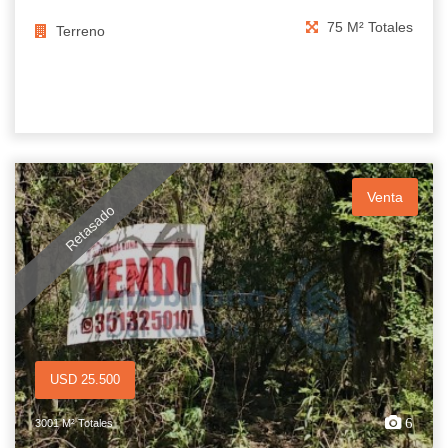
75 M² Totales
Terreno
Venta
Retasado
USD 25.500
6
3001 M² Totales