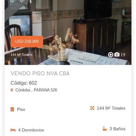
USD 239.999
19
144 M² Totales
VENDO PISO NVA CBA
Código: 602
Córdoba , PARANA 526
144 M² Totales
Piso
3 Baños
4 Dormitorios