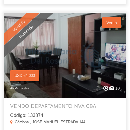
Vendido
Venta
Retasado
USD 64.000
10
49 M² Totales
VENDO DEPARTAMENTO NVA CBA
Código: 133874
Córdoba , JOSE MANUEL ESTRADA 144