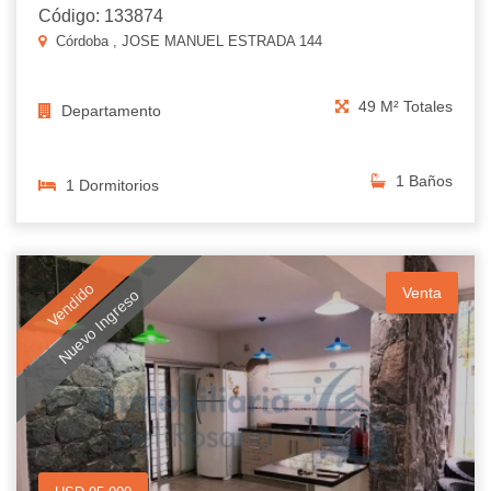
Código: 133874
Córdoba , JOSE MANUEL ESTRADA 144
49 M² Totales
Departamento
1 Baños
1 Dormitorios
Vendido
Venta
Nuevo Ingreso