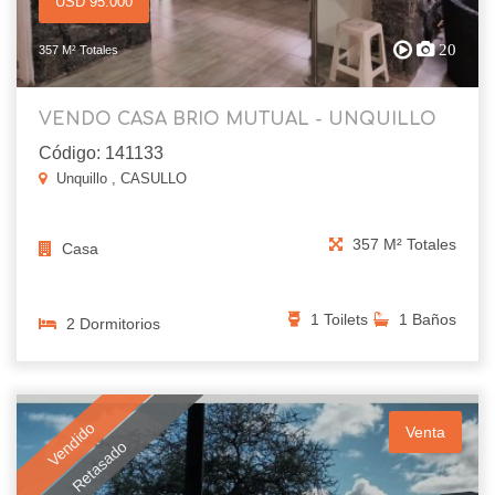
USD 95.000
20
357 M² Totales
VENDO CASA BRIO MUTUAL - UNQUILLO
Código: 141133
Unquillo , CASULLO
357 M² Totales
Casa
1 Toilets
1 Baños
2 Dormitorios
Vendido
Venta
Retasado