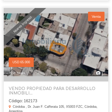
Venta
Nuevo Ingreso
USD 65.000
1
75 M² Totales
VENDO PROPIEDAD PARA DESARROLLO
INMOBILI...
Código: 162173
Córdoba , Dr. Juan F. Cafferata 105, X5003 FZC, Córdoba,
Argentina