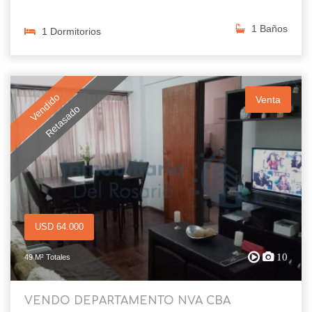
1 Baños
1 Dormitorios
Vendido
Venta
Retasado
USD 64.000
10
49 M² Totales
VENDO DEPARTAMENTO NVA CBA