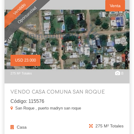
Vendido
Venta
Oportunidad
USD 23.000
8
275 M² Totales
VENDO CASA COMUNA SAN ROQUE
Código: 115576
San Roque , puerto madryn san roque
275 M² Totales
Casa