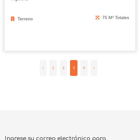
75 M² Totales
Terreno
‹
1
2
3
4
›
Ingrese su correo electrónico para