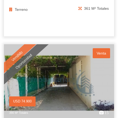
361 M² Totales
Terreno
Vendido
Venta
Oportunidad
USD 74.900
15
390 M² Totales