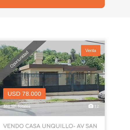
Venta
Oportunidad
USD 78.000
386 M² Totales
12
VENDO CASA UNQUILLO- AV SAN