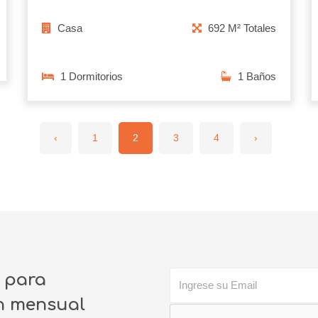
Casa
692 M² Totales
1 Dormitorios
1 Baños
‹
1
2
3
4
›
o para
ín mensual