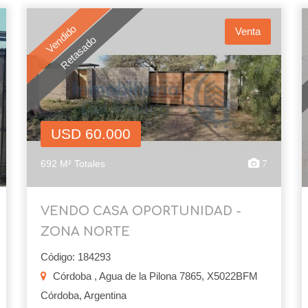
Vendido
Venta
Retasado
USD 60.000
692 M² Totales
7
VENDO CASA OPORTUNIDAD -
ZONA NORTE
Código: 184293
Córdoba , Agua de la Pilona 7865, X5022BFM
Córdoba, Argentina