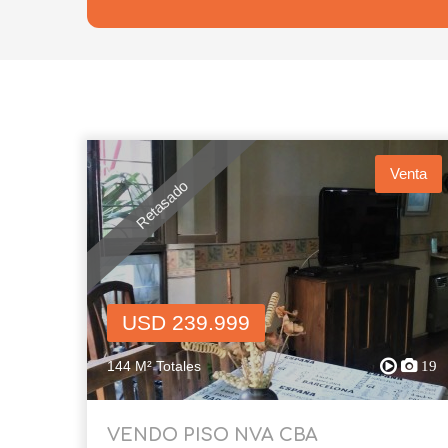
Venta
Retasado
USD 239.999
144 M² Totales
19
VENDO PISO NVA CBA