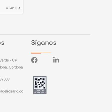
os
Síganos
Verde - CP
doba, Cordoba
537803
adelrosario.co