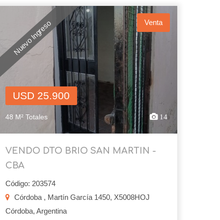
Venta
Nuevo Ingreso
USD 25.900
48 M² Totales
14
VENDO DTO BRIO SAN MARTIN -
CBA
Código: 203574
Córdoba , Martín García 1450, X5008HOJ
Córdoba, Argentina