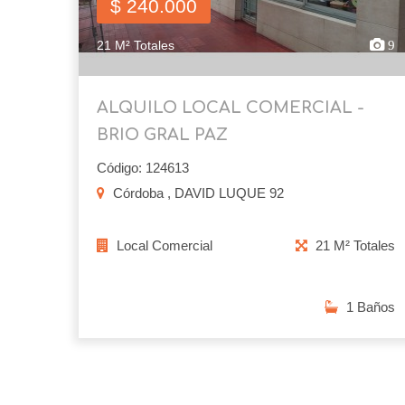
$ 240.000
21 M² Totales
9
ALQUILO LOCAL COMERCIAL -
BRIO GRAL PAZ
Código: 124613
Córdoba , DAVID LUQUE 92
Local Comercial
21 M² Totales
1 Baños