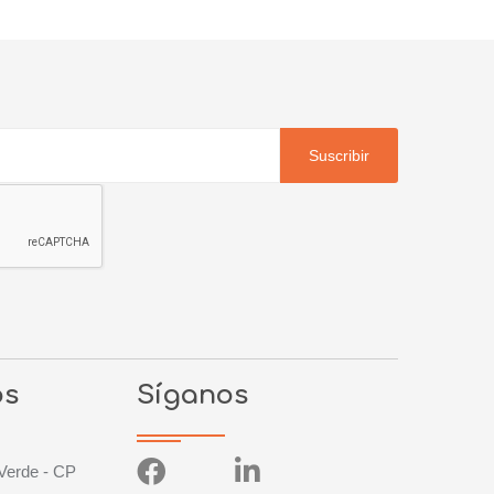
Suscribir
os
Síganos
Verde - CP