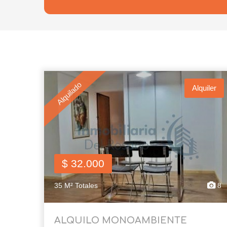
Alquilado
Alquiler
$ 32.000
35 M² Totales
8
ALQUILO MONOAMBIENTE