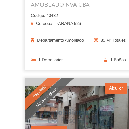
AMOBLADO NVA CBA
Código: 40432
Córdoba , PARANA 526
Departamento Amoblado
35 M² Totales
1 Dormitorios
1 Baños
Alquilado
Alquiler
Nuevo Ingreso