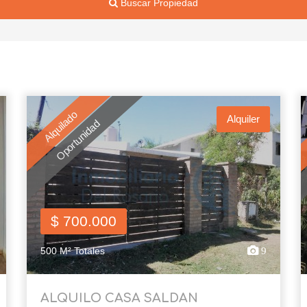
Buscar Propiedad
Alquilado
Alquiler
Oportunidad
$ 700.000
500 M² Totales
9
ALQUILO CASA SALDAN